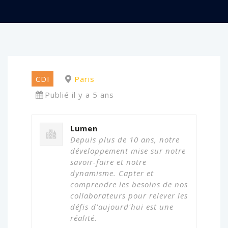
CDI
Paris
Publié il y a 5 ans
Lumen
Depuis plus de 10 ans, notre
développement mise sur notre
savoir-faire et notre
dynamisme. Capter et
comprendre les besoins de nos
collaborateurs pour relever les
défis d'aujourd'hui est une
réalité.