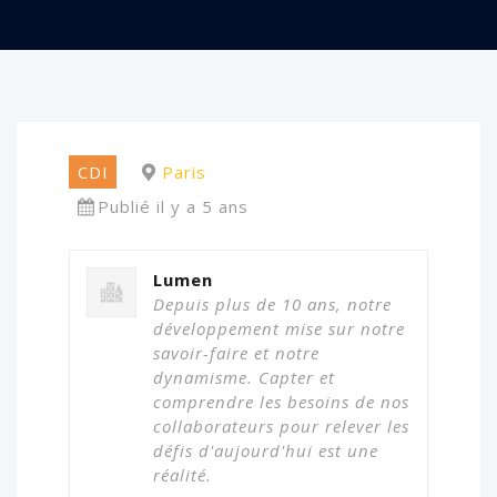
CDI
Paris
Publié il y a 5 ans
Lumen
Depuis plus de 10 ans, notre
développement mise sur notre
savoir-faire et notre
dynamisme. Capter et
comprendre les besoins de nos
collaborateurs pour relever les
défis d'aujourd'hui est une
réalité.